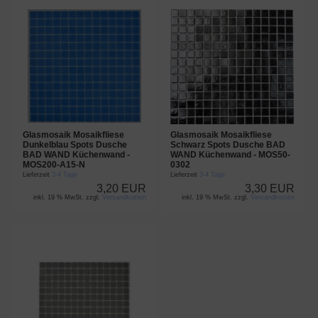
Glasmosaik Mosaikfliese
Glasmosaik Mosaikfliese
Dunkelblau Spots Dusche
Schwarz Spots Dusche BAD
BAD WAND Küchenwand -
WAND Küchenwand - MOS50-
MOS200-A15-N
0302
Lieferzeit
3-4 Tage
Lieferzeit
3-4 Tage
3,20 EUR
3,30 EUR
inkl. 19 % MwSt. zzgl.
Versandkosten
inkl. 19 % MwSt. zzgl.
Versandkosten