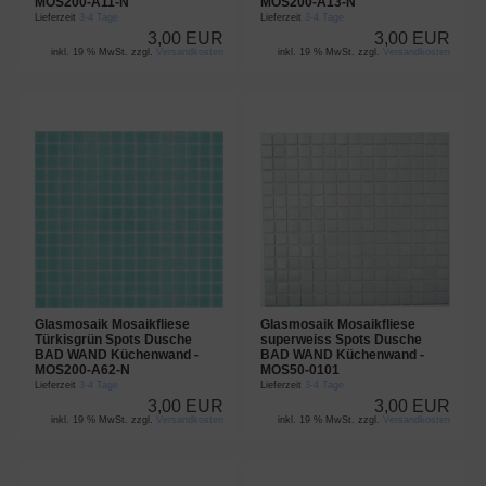
MOS200-A11-N
MOS200-A13-N
Lieferzeit
3-4 Tage
Lieferzeit
3-4 Tage
3,00 EUR
3,00 EUR
inkl. 19 % MwSt. zzgl.
Versandkosten
inkl. 19 % MwSt. zzgl.
Versandkosten
Glasmosaik Mosaikfliese
Glasmosaik Mosaikfliese
Türkisgrün Spots Dusche
superweiss Spots Dusche
BAD WAND Küchenwand -
BAD WAND Küchenwand -
MOS200-A62-N
MOS50-0101
Lieferzeit
3-4 Tage
Lieferzeit
3-4 Tage
3,00 EUR
3,00 EUR
inkl. 19 % MwSt. zzgl.
Versandkosten
inkl. 19 % MwSt. zzgl.
Versandkosten