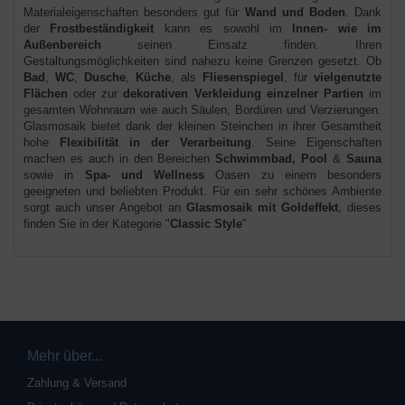
Materialeigenschaften besonders gut für
Wand und Boden
. Dank
der
Frostbeständigkeit
kann es sowohl im
Innen- wie im
Außenbereich
seinen Einsatz finden. Ihren
Gestaltungsmöglichkeiten sind nahezu keine Grenzen gesetzt. Ob
Bad
,
WC
,
Dusche
,
Küche
, als
Fliesenspiegel
, für
vielgenutzte
Flächen
oder zur
dekorativen Verkleidung einzelner Partien
im
gesamten Wohnraum wie auch Säulen, Bordüren und Verzierungen.
Glasmosaik bietet dank der kleinen Steinchen in ihrer Gesamtheit
hohe
Flexibilität in der Verarbeitung
. Seine Eigenschaften
machen es auch in den Bereichen
Schwimmbad,
Pool
&
Sauna
sowie in
Spa- und Wellness
Oasen zu einem besonders
geeigneten und beliebten Produkt. Für ein sehr schönes Ambiente
sorgt auch unser Angebot an
Glasmosaik mit Goldeffekt
, dieses
finden Sie in der Kategorie "
Classic Style
"
Mehr über...
Zahlung & Versand