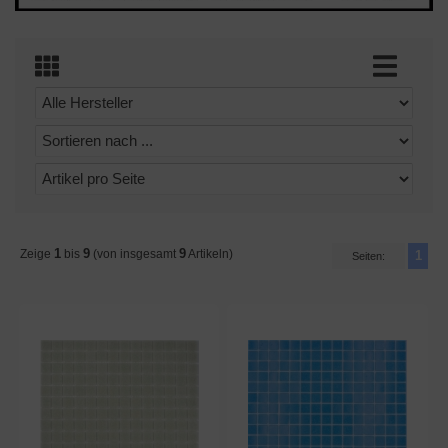
1
9
9
Zeige
bis
(von insgesamt
Artikeln)
1
Seiten: