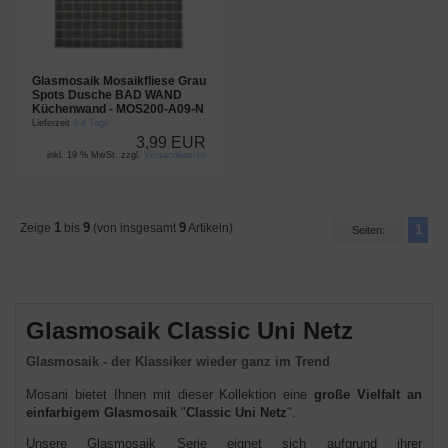
Glasmosaik Mosaikfliese Grau
Spots Dusche BAD WAND
Küchenwand - MOS200-A09-N
Lieferzeit
3-4 Tage
3,99 EUR
inkl. 19 % MwSt. zzgl.
Versandkosten
1
9
9
Zeige
bis
(von insgesamt
Artikeln)
1
Seiten:
Glasmosaik Classic Uni Netz
Glasmosaik - der Klassiker wieder ganz im Trend
Mosani bietet Ihnen mit dieser Kollektion eine
große Vielfalt an
einfarbigem Glasmosaik
"
Classic Uni Netz
".
U
nsere Glasmosaik Serie eignet sich aufgrund ihrer