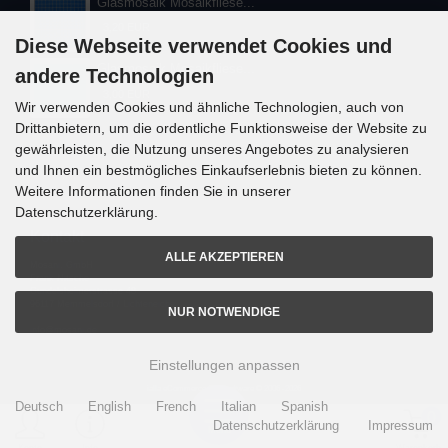
Glasmosaik Mosaikfliese...
3,20 EUR
Diese Webseite verwendet Cookies und
Glasmosaik Mosaikfliese...
andere Technologien
3,00 EUR
Wir verwenden Cookies und ähnliche Technologien, auch von
Drittanbietern, um die ordentliche Funktionsweise der Website zu
gewährleisten, die Nutzung unseres Angebotes zu analysieren
und Ihnen ein bestmögliches Einkaufserlebnis bieten zu können.
Weitere Informationen finden Sie in unserer
Datenschutzerklärung.
Kontakt
ALLE AKZEPTIEREN
Mosani. GmbH
Frank Nitsche
Gundelsheimerstrasse 48
96117 Memmelsdorf / Lichteneiche
NUR NOTWENDIGE
info@mosani.de
Einstellungen anpassen
i
alla eCommerce Shopsoftware © 2006 -2026
Deutsch
English
French
Italian
Spanish
0
Datenschutzerklärung
Impressum
Menü