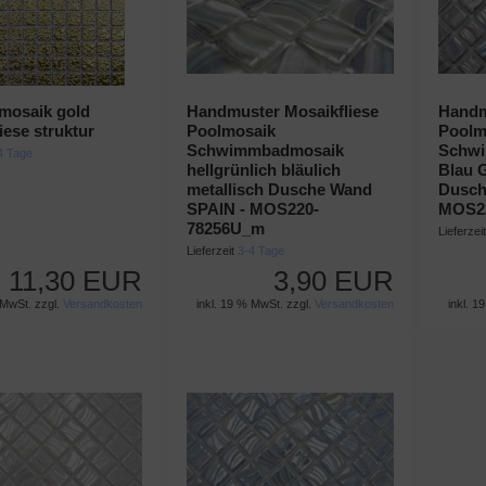
mosaik gold
Handmuster Mosaikfliese
Handm
iese struktur
Poolmosaik
Poolm
Schwimmbadmosaik
Schwi
4 Tage
hellgrünlich bläulich
Blau 
metallisch Dusche Wand
Dusch
SPAIN - MOS220-
MOS2
78256U_m
Lieferzei
Lieferzeit
3-4 Tage
11,30 EUR
3,90 EUR
 MwSt. zzgl.
Versandkosten
inkl. 19 % MwSt. zzgl.
Versandkosten
inkl. 1