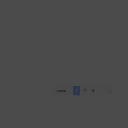
1
2
3
...
»
Seiten: