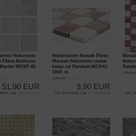
armor Naturstein
Handmuster Mosaik Fliese
Mosai
n Fliese Botticino
Marmor Naturstein creme
Naturs
 Marble MOSF-45-
beige rot Random MOS42-
Rando
1004_m
Lieferzei
4 Tage
Lieferzeit
3-4 Tage
51,90 EUR
3,90 EUR
 MwSt. zzgl.
Versandkosten
inkl. 19 % MwSt. zzgl.
Versandkosten
inkl. 1