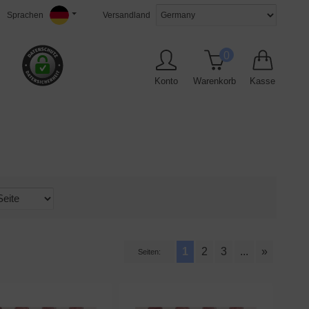
Sprachen
Versandland
0
Konto
Warenkorb
Kasse
1
2
3
...
»
Seiten: