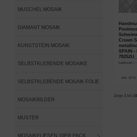
MUSCHEL MOSAIK
Handmus
DIAMANT MOSAIK
Poolmos
Schwim
Cream Si
KUNSTSTEIN MOSAIK
metalli
SPAIN -
78252U
SELBSTKLEBENDE MOSAIKE
Lieferzeit
3-
inkl. 19 %
SELBSTKLEBENDE MOSAIK FOLIE
Zeige
1
bis
1
MOSAIKBILDER
MUSTER
MOSAIKFLIESEN 10ER PACK