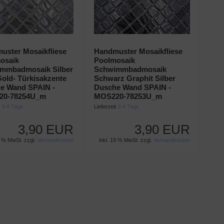
uster Mosaikfliese
Handmuster Mosaikfliese
osaik
Poolmosaik
mmbadmosaik Silber
Schwimmbadmosaik
Gold- Türkisakzente
Schwarz Graphit Silber
e Wand SPAIN -
Dusche Wand SPAIN -
20-78254U_m
MOS220-78253U_m
t
3-4 Tage
Lieferzeit
3-4 Tage
3,90 EUR
3,90 EUR
9 % MwSt. zzgl.
Versandkosten
inkl. 19 % MwSt. zzgl.
Versandkosten