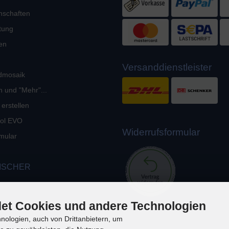
nschaften
tung
en
Versanddienstleister
dmosaik
n und "Mehr"...
 erstellen
okol EVO
Widerrufsformular
mular
ISCHER
et Cookies und andere Technologien
ologien, auch von Drittanbietern, um