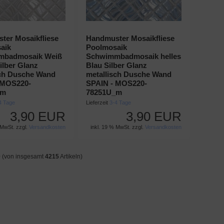
ter Mosaikfliese
Handmuster Mosaikfliese
aik
Poolmosaik
mbadmosaik Weiß
Schwimmbadmosaik helles
lber Glanz
Blau Silber Glanz
sch Dusche Wand
metallisch Dusche Wand
 MOS220-
SPAIN - MOS220-
_m
78251U_m
4 Tage
Lieferzeit
3-4 Tage
3,90 EUR
3,90 EUR
 MwSt. zzgl.
Versandkosten
inkl. 19 % MwSt. zzgl.
Versandkosten
0
(von insgesamt
4215
Artikeln)