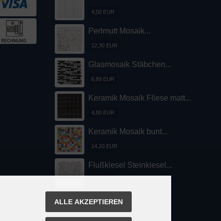
4,50 EUR
Perlmutt Mosaik...
12,30 EUR
Glasmosaik Stäbchen...
6,89 EUR
Keramik Mosaik Fliese matt...
4,80 EUR
Keramik Mosaik bunt...
14,20 EUR
Flußkiesel Steinkiesel...
5,30 EUR
ALLE AKZEPTIEREN