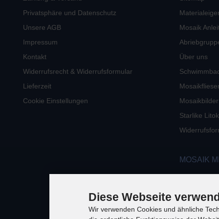
Privatsphäre und Datenschutz
Materialeige
Unsere AGB
Mosaik Anlei
Impressum
Abriebgrupp
Kontakt
Über uns
Widerrufsrecht & Widerrufsformular
Schwimmba
Lieferzeit
Mosaikfliese
Cookie Einstellungen
Mosaikbilder
Starlike Lit
Widerrufsfor
MOSAIK M
Diese Webseite verwend
Wir verwenden Cookies und ähnliche Techn