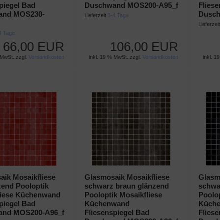
piegel Bad
Duschwand MOS200-A95_f
Flies
and MOS230-
Dusch
Lieferzeit
3-4 Tage
Lieferzei
4 Tage
66,00 EUR
106,00 EUR
 MwSt. zzgl.
Versandkosten
inkl. 19 % MwSt. zzgl.
Versandkosten
inkl. 1
ik Mosaikfliese
Glasmosaik Mosaikfliese
Glasm
zend Pooloptik
schwarz braun glänzend
schwa
liese Küchenwand
Pooloptik Mosaikfliese
Poolop
piegel Bad
Küchenwand
Küch
and MOS200-A96_f
Fliesenspiegel Bad
Flies