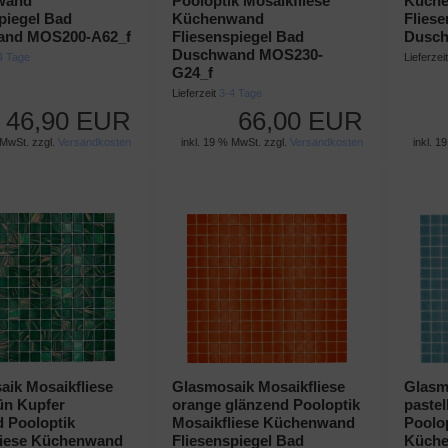
wand
Pooloptik Mosaikfliese
Küch
piegel Bad
Küchenwand
Flies
and MOS200-A62_f
Fliesenspiegel Bad
Dusch
Duschwand MOS230-
4 Tage
Lieferzei
G24_f
Lieferzeit
3-4 Tage
46,90 EUR
66,00 EUR
 MwSt. zzgl.
Versandkosten
inkl. 19 % MwSt. zzgl.
Versandkosten
inkl. 1
ik Mosaikfliese
Glasmosaik Mosaikfliese
Glasm
ün Kupfer
orange glänzend Pooloptik
pastel
 Pooloptik
Mosaikfliese Küchenwand
Poolop
liese Küchenwand
Fliesenspiegel Bad
Küch