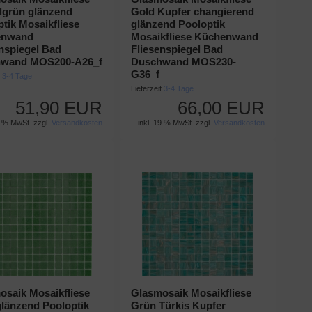
lgrün glänzend
Gold Kupfer changierend
tik Mosaikfliese
glänzend Pooloptik
enwand
Mosaikfliese Küchenwand
enspiegel Bad
Fliesenspiegel Bad
wand MOS200-A26_f
Duschwand MOS230-
G36_f
t
3-4 Tage
Lieferzeit
3-4 Tage
51,90 EUR
66,00 EUR
9 % MwSt. zzgl.
Versandkosten
inkl. 19 % MwSt. zzgl.
Versandkosten
osaik Mosaikfliese
Glasmosaik Mosaikfliese
glänzend Pooloptik
Grün Türkis Kupfer