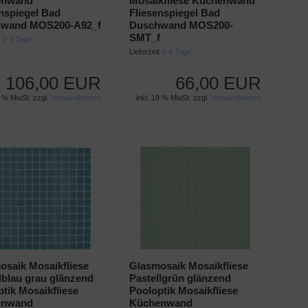
enwand
Mosaikfliese Küchenwand
enspiegel Bad
Fliesenspiegel Bad
wand MOS200-A92_f
Duschwand MOS200-
SMT_f
t
3-4 Tage
Lieferzeit
3-4 Tage
106,00 EUR
66,00 EUR
9 % MwSt. zzgl.
Versandkosten
inkl. 19 % MwSt. zzgl.
Versandkosten
osaik Mosaikfliese
Glasmosaik Mosaikfliese
lblau grau glänzend
Pastellgrün glänzend
tik Mosaikfliese
Pooloptik Mosaikfliese
enwand
Küchenwand