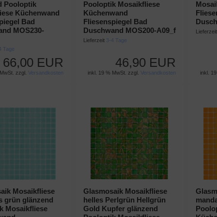
 Pooloptik
Pooloptik Mosaikfliese
Mosai
liese Küchenwand
Küchenwand
Flies
piegel Bad
Fliesenspiegel Bad
Dusch
and MOS230-
Duschwand MOS200-A09_f
Lieferzei
Lieferzeit
3-4 Tage
4 Tage
66,00 EUR
46,90 EUR
 MwSt. zzgl.
Versandkosten
inkl. 19 % MwSt. zzgl.
Versandkosten
inkl. 1
ik Mosaikfliese
Glasmosaik Mosaikfliese
Glasm
lis grün glänzend
helles Perlgrün Hellgrün
manda
k Mosaikfliese
Gold Kupfer glänzend
Poolop