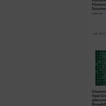
Küchen
Fliesens
Duschw
Lieferzeit
3-
inkl. 19 %
Glasmosa
Opal Gr
glänzend
Mosaikf