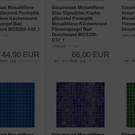
ik Mosaikfliese
Glasmosaik Mosaikfliese
Glasm
glänzend Pooloptik
Blau Signalblau Kupfer
braun
liese Küchenwand
glänzend Pooloptik
Mosai
piegel Bad
Mosaikfliese Küchenwand
Flies
and MOS200-A03_f
Fliesenspiegel Bad
Dusch
Duschwand MOS230-
4 Tage
Lieferzei
G17_f
Lieferzeit
3-4 Tage
44,90 EUR
66,00 EUR
 MwSt. zzgl.
Versandkosten
inkl. 19 % MwSt. zzgl.
Versandkosten
inkl. 1
ik Mosaikfliese
Glasmosaik Mosaikfliese
Glasm