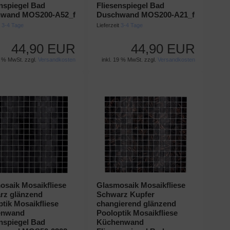
enspiegel Bad
Fliesenspiegel Bad
wand MOS200-A52_f
Duschwand MOS200-A21_f
t
3-4 Tage
Lieferzeit
3-4 Tage
44,90 EUR
44,90 EUR
9 % MwSt. zzgl.
Versandkosten
inkl. 19 % MwSt. zzgl.
Versandkosten
osaik Mosaikfliese
Glasmosaik Mosaikfliese
rz glänzend
Schwarz Kupfer
tik Mosaikfliese
changierend glänzend
enwand
Pooloptik Mosaikfliese
enspiegel Bad
Küchenwand