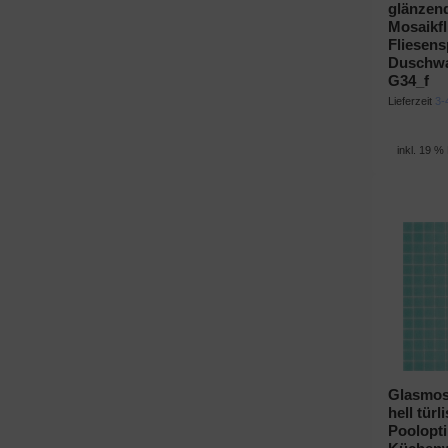
glänzend
Mosaikf
Fliesens
Duschw
G34_f
Lieferzeit
3-
inkl. 19 %
Glasmosa
hell tür
Poolopti