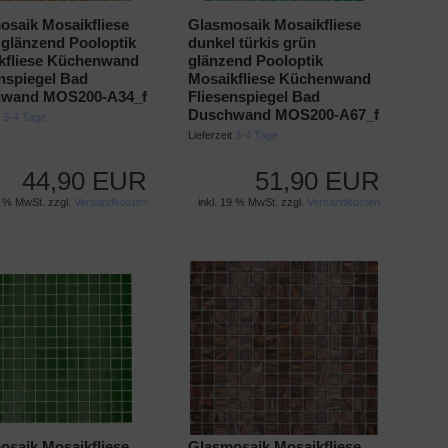
osaik Mosaikfliese
Glasmosaik Mosaikfliese
 glänzend Pooloptik
dunkel türkis grün
kfliese Küchenwand
glänzend Pooloptik
enspiegel Bad
Mosaikfliese Küchenwand
wand MOS200-A34_f
Fliesenspiegel Bad
Duschwand MOS200-A67_f
t
3-4 Tage
Lieferzeit
3-4 Tage
44,90 EUR
51,90 EUR
9 % MwSt. zzgl.
Versandkosten
inkl. 19 % MwSt. zzgl.
Versandkosten
osaik Mosaikfliese
Glasmosaik Mosaikfliese