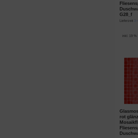
Fliesens
Duschw
G28_f
Lieferzeit
3-
inkl. 19 %
Glasmosa
rot glän
Mosaikf
Fliesens
Duschw