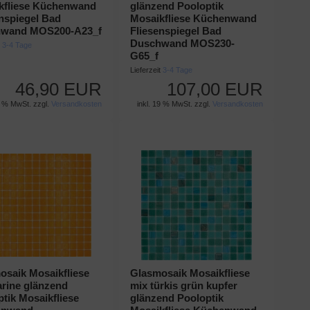
kfliese Küchenwand
glänzend Pooloptik
enspiegel Bad
Mosaikfliese Küchenwand
wand MOS200-A23_f
Fliesenspiegel Bad
Duschwand MOS230-
t
3-4 Tage
G65_f
Lieferzeit
3-4 Tage
46,90 EUR
107,00 EUR
9 % MwSt. zzgl.
Versandkosten
inkl. 19 % MwSt. zzgl.
Versandkosten
osaik Mosaikfliese
Glasmosaik Mosaikfliese
rine glänzend
mix türkis grün kupfer
tik Mosaikfliese
glänzend Pooloptik