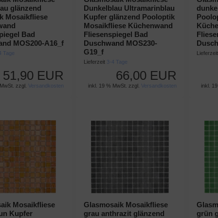
lau glänzend
Dunkelblau Ultramarinblau
dunke
k Mosaikfliese
Kupfer glänzend Pooloptik
Poolop
wand
Mosaikfliese Küchenwand
Küch
piegel Bad
Fliesenspiegel Bad
Flies
and MOS200-A16_f
Duschwand MOS230-
Dusch
G19_f
4 Tage
Lieferzei
Lieferzeit
3-4 Tage
51,90 EUR
66,00 EUR
 MwSt. zzgl.
Versandkosten
inkl. 19 % MwSt. zzgl.
Versandkosten
inkl. 1
ik Mosaikfliese
Glasmosaik Mosaikfliese
Glasm
un Kupfer
grau anthrazit glänzend
grün 