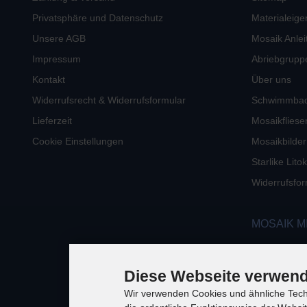
Privatsphäre und Datenschutz
Materialeige
Unsere AGB
Mosaik Anlei
Impressum
Abriebgrupp
Kontakt
Über uns
Widerrufsrecht & Widerrufsformular
Schwimmba
Lieferzeit
Mosaikfliese
Cookie Einstellungen
Mosaikbilder
Starlike Lit
Widerrufsfor
MOSAIK M
Diese Webseite verwend
Wir verwenden Cookies und ähnliche Techn