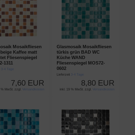
osaik Mosaikfliesen
Glasmosaik Mosaikfliesen
beige Kaffee matt
türkis grün BAD WC
tet Fliesenspiegel
Küche WAND
-1311
Fliesenspiegel MOS72-
0602
t
3-4 Tage
Lieferzeit
3-4 Tage
7,60 EUR
8,80 EUR
9 % MwSt. zzgl.
Versandkosten
inkl. 19 % MwSt. zzgl.
Versandkosten