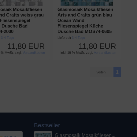
osaik Mosaikfliesen
Glasmosaik Mosaikfliesen
nd Crafts weiss grau
Arts and Crafts grün blau
Fliesenspiegel
Ocean Wand
 Dusche Bad
Fliesenspiegel Küche
4-2000
Dusche Bad MOS74-0605
t
3-4 Tage
Lieferzeit
3-4 Tage
11,80 EUR
11,80 EUR
9 % MwSt. zzgl.
Versandkosten
inkl. 19 % MwSt. zzgl.
Versandkosten
1
Seiten:
Bestseller
Glasmosaik Mosaikfliesen...