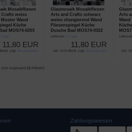
aik Mosaikfliesen
Glasmosaik Mosaikfliesen
Glasm
 Crafts weiss
Arts and Crafts schwarz
Arts a
 Muster Wand
weiss changierend Wand
Wand 
piegel Küche
Fliesenspiegel Küche
Küche
Bad MOS74-0203
Dusche Bad MOS74-0322
MOS7
4 Tage
Lieferzeit
3-4 Tage
Lieferzei
11,80 EUR
11,80 EUR
 MwSt. zzgl.
Versandkosten
inkl. 19 % MwSt. zzgl.
Versandkosten
inkl. 1
2
(von insgesamt
12
Artikeln)
ionen
Zahlungsweisen