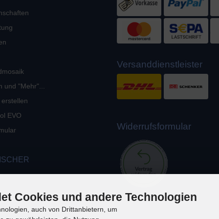
nschaften
tung
en
Versanddienstleister
dmosaik
n und "Mehr"...
 erstellen
okol EVO
Widerrufsformular
mular
ISCHER
et Cookies und andere Technologien
ologien, auch von Drittanbietern, um