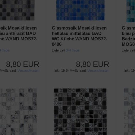
aik Mosaikfliesen
Glasmosaik Mosaikfliesen
Glasm
au anthrazit BAD
hellblau mittelblau BAD
blau p
he WAND MOS72-
WC Küche WAND MOS72-
Badzi
0406
MOS8
4 Tage
Lieferzeit
3-4 Tage
Lieferzei
8,80 EUR
8,80 EUR
 MwSt. zzgl.
Versandkosten
inkl. 19 % MwSt. zzgl.
Versandkosten
inkl. 1