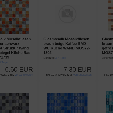
aik Mosaikfliesen
Glasmosaik Mosaikfliesen
Glasm
ber schwarz
braun beige Kaffee BAD
braun 
ot Struktur Wand
WC Küche WAND MOS72-
gefros
piegel Küche Bad
1302
MOS72
71739
Lieferzeit
3-4 Tage
Lieferzei
4 Tage
6,60 EUR
7,30 EUR
 MwSt. zzgl.
Versandkosten
inkl. 19 % MwSt. zzgl.
Versandkosten
inkl. 1