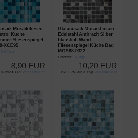
osaik Mosaikfliesen
Glasmosaik Mosaikfliesen
etrol Küche
Edelstahl Anthrazit Silber
mmer Fliesenspiegel
blaustich Wand
8-XCE95
Fliesenspiegel Küche Bad
MOS88-0322
t
3-4 Tage
Lieferzeit
3-4 Tage
8,90 EUR
10,20 EUR
9 % MwSt. zzgl.
Versandkosten
inkl. 19 % MwSt. zzgl.
Versandkosten