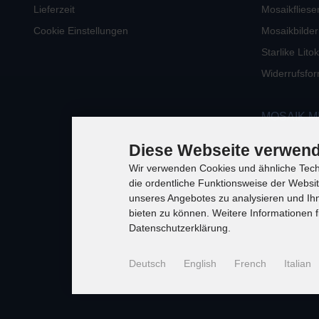
Lieferzeit
Mosaikfliese
Cookie Einstellungen
Mosaikbilder
Starlike Lit
Widerrufsfor
MOSAIK M
Diese Webseite verwend
Wir verwenden Cookies und ähnliche Techn
die ordentliche Funktionsweise der Websi
unseres Angebotes zu analysieren und Ihn
bieten zu können. Weitere Informationen f
Datenschutzerklärung.
Deutsch
English
French
Italian