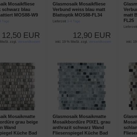
ik Mosaikfliese
Glasmosaik Mosaikfliese
Glasm
k schwarz blau
Verbund weiss blau matt
Verbu
hattiert MOS88-W9
Blattoptik MOS88-FL34
matt 
FL25
4 Tage
Lieferzeit
3-4 Tage
Lieferzei
12,50 EUR
12,90 EUR
 MwSt. zzgl.
Versandkosten
inkl. 19 % MwSt. zzgl.
Versandkosten
inkl. 1
aik Mosaikmatte
Glasmosaik Mosaikmatte
Glasm
ordüre grau beige
Mosaikbordüre PIXEL grau
Mosai
on Wand
anthrazit schwarz Wand
schla
piegel Küche Bad
Fliesenspiegel Küche Bad
Flies