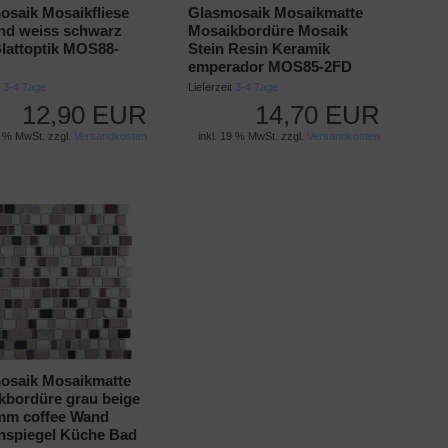
osaik Mosaikfliese
Glasmosaik Mosaikmatte
nd weiss schwarz
Mosaikbordüre Mosaik
Blattoptik MOS88-
Stein Resin Keramik
emperador MOS85-2FD
t
3-4 Tage
Lieferzeit
3-4 Tage
12,90 EUR
14,70 EUR
9 % MwSt. zzgl.
Versandkosten
inkl. 19 % MwSt. zzgl.
Versandkosten
osaik Mosaikmatte
kbordüre grau beige
mm coffee Wand
enspiegel Küche Bad