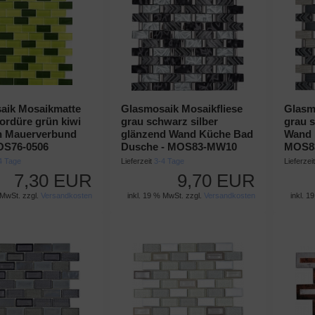
aik Mosaikmatte
Glasmosaik Mosaikfliese
Glasm
ordüre grün kiwi
grau schwarz silber
grau s
n Mauerverbund
glänzend Wand Küche Bad
Wand 
OS76-0506
Dusche - MOS83-MW10
MOS8
4 Tage
Lieferzeit
3-4 Tage
Lieferzei
7,30 EUR
9,70 EUR
 MwSt. zzgl.
Versandkosten
inkl. 19 % MwSt. zzgl.
Versandkosten
inkl. 1