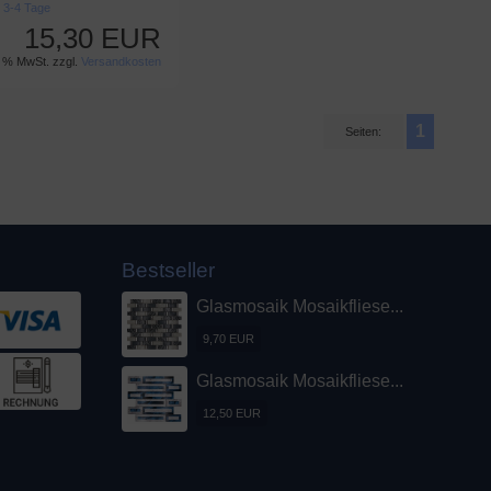
t
3-4 Tage
15,30 EUR
9 % MwSt. zzgl.
Versandkosten
1
Seiten:
Bestseller
Glasmosaik Mosaikfliese...
9,70 EUR
Glasmosaik Mosaikfliese...
12,50 EUR