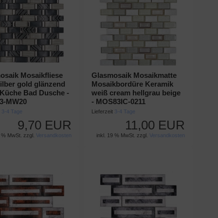
osaik Mosaikfliese
Glasmosaik Mosaikmatte
ilber gold glänzend
Mosaikbordüre Keramik
Küche Bad Dusche -
weiß cream hellgrau beige
3-MW20
- MOS83IC-0211
t
3-4 Tage
Lieferzeit
3-4 Tage
9,70 EUR
11,00 EUR
9 % MwSt. zzgl.
Versandkosten
inkl. 19 % MwSt. zzgl.
Versandkosten