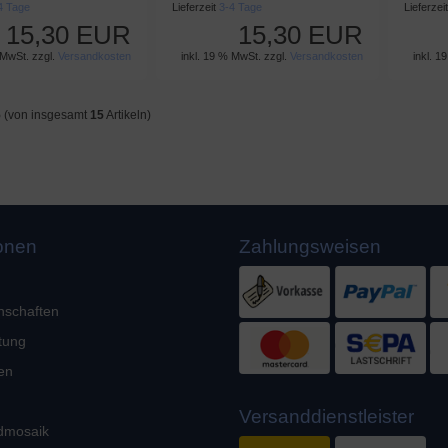
4 Tage
Lieferzeit
3-4 Tage
Lieferzei
15,30 EUR
15,30 EUR
 MwSt. zzgl.
Versandkosten
inkl. 19 % MwSt. zzgl.
Versandkosten
inkl. 1
5
(von insgesamt
15
Artikeln)
ionen
Zahlungsweisen
nschaften
tung
en
Versanddienstleister
dmosaik