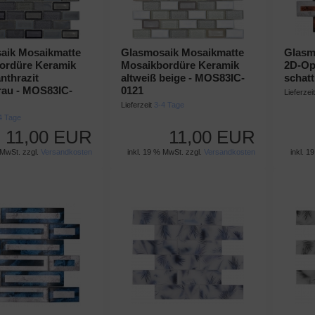
aik Mosaikmatte
Glasmosaik Mosaikmatte
Glasm
ordüre Keramik
Mosaikbordüre Keramik
2D-Opt
anthrazit
altweiß beige - MOS83IC-
schat
rau - MOS83IC-
0121
Lieferzei
Lieferzeit
3-4 Tage
4 Tage
11,00 EUR
11,00 EUR
 MwSt. zzgl.
Versandkosten
inkl. 19 % MwSt. zzgl.
Versandkosten
inkl. 1