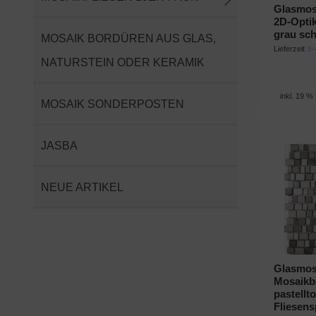
Glasmosa
2D-Opti
grau sc
MOSAIK BORDÜREN AUS GLAS,
Lieferzeit
3-
NATURSTEIN ODER KERAMIK
inkl. 19 %
MOSAIK SONDERPOSTEN
JASBA
NEUE ARTIKEL
Glasmos
Mosaikb
pastellt
Fliesens