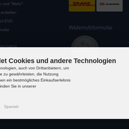
n und "Mehr"...
 erstellen
okol EVO
Widerrufsformular
mular
ISCHER
et Cookies und andere Technologien
ologien, auch von Drittanbietern, um
te zu gewährleisten, die Nutzung
en ein bestmögliches Einkaufserlebnis
inden Sie in unserer
Spanish