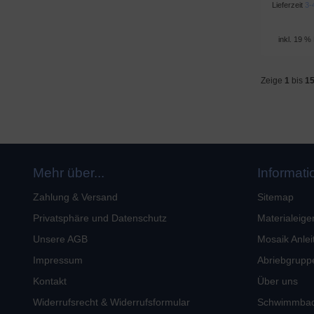
Lieferzeit
3-
inkl. 19 %
Zeige
1
bis
1
Mehr über...
Informat
Zahlung & Versand
Sitemap
Privatsphäre und Datenschutz
Materialeige
Unsere AGB
Mosaik Anlei
Impressum
Abriebgrupp
Kontakt
Über uns
Widerrufsrecht & Widerrufsformular
Schwimmba