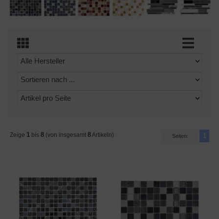
1
8
8
Zeige
bis
(von insgesamt
Artikeln)
1
Seiten: