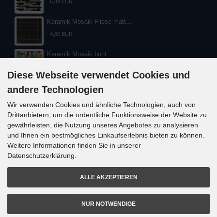
6,89 EUR
Keramik Mosaik Fliese matt...
4,80 EUR
Keramik Mosaik bunt...
14,20 EUR
Diese Webseite verwendet Cookies und
Flußkiesel Steinkiesel...
andere Technologien
5,30 EUR
Wir verwenden Cookies und ähnliche Technologien, auch von
Drittanbietern, um die ordentliche Funktionsweise der Website zu
gewährleisten, die Nutzung unseres Angebotes zu analysieren
und Ihnen ein bestmögliches Einkaufserlebnis bieten zu können.
Weitere Informationen finden Sie in unserer
Datenschutzerklärung.
Kontakt
ALLE AKZEPTIEREN
Mosani. GmbH
Frank Nitsche
Gundelsheimerstrasse 48
96117 Memmelsdorf / Lichteneiche
NUR NOTWENDIGE
info@mosani.de