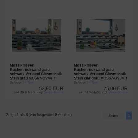
Mosaikfliesen
Mosaikfliesen
Küchenrückwand grau
Küchenrückwand grau
schwarz Verbund Glasmosaik
schwarz Verbund Glasmosaik
Stein grau MOS67-GV44_f
Stein klar grau MOS67-GV34_f
Lieferzeit
3-4 Tage
Lieferzeit
3-4 Tage
52,90 EUR
75,00 EUR
inkl. 19 % MwSt. zzgl.
Versandkosten
inkl. 19 % MwSt. zzgl.
Versandkosten
1
8
8
Zeige
bis
(von insgesamt
Artikeln)
1
Seiten: