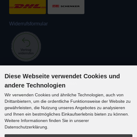
Widerrufsformular
Bestseller
Diese Webseite verwendet Cookies und
Glasmosaik Mosaikfliesen...
andere Technologien
19,00 EUR
Wir verwenden Cookies und ähnliche Technologien, auch von
Drittanbietern, um die ordentliche Funktionsweise der Website zu
gewährleisten, die Nutzung unseres Angebotes zu analysieren
und Ihnen ein bestmögliches Einkaufserlebnis bieten zu können.
Weitere Informationen finden Sie in unserer
Datenschutzerklärung.
Kontakt