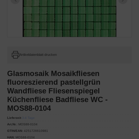
Artikeldatenblatt drucken
Glasmosaik Mosaikfliesen
fluoreszierend pastellgrün
Wandfliese Fliesenspiegel
Küchenfliese Badfliese WC -
MOS88-0104
Lieferzeit
3-4 Tage
Art.Nr.:
MOS88-0104
GTIN/EAN:
4251726610981
HAN:
MOS88-0104