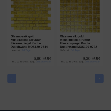
Glasmosaik gold
Glasmosaik gold
G
Mosaikfliese Struktur
Mosaikfliese Struktur
M
Fliesenspiegel Küche
Fliesenspiegel Küche
F
Duschwand MOS120-0744
Duschwand MOS120-0782
D
Lieferzeit:
3-4 Tage
Lieferzeit:
3-4 Tage
L
6,80 EUR
9,30 EUR
inkl. 19 % MwSt. zzgl.
Versandkosten
inkl. 19 % MwSt. zzgl.
Versandkosten
‹
›