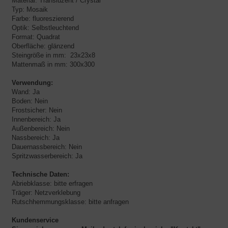
Material: Transluzent / Crystal
Typ: Mosaik
Farbe: fluoreszierend
Optik: Selbstleuchtend
Format: Quadrat
Oberfläche: glänzend
Steingröße in mm: 23x23x8
Mattenmaß in mm: 300x300
Verwendung:
Wand: Ja
Boden: Nein
Frostsicher: Nein
Innenbereich: Ja
Außenbereich: Nein
Nassbereich: Ja
Dauernassbereich: Nein
Spritzwasserbereich: Ja
Technische Daten:
Abriebklasse: bitte erfragen
Träger: Netzverklebung
Rutschhemmungsklasse: bitte anfragen
Kundenservice