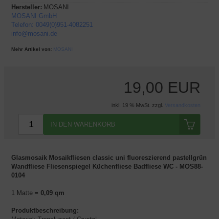
Hersteller:
MOSANI
MOSANI GmbH
Telefon: 0049(0)951-4082251
info@mosani.de
Mehr Artikel von:
MOSANI
19,00 EUR
inkl. 19 % MwSt. zzgl.
Versandkosten
IN DEN WARENKORB
Glasmosaik Mosaikfliesen classic uni fluoreszierend pastellgrün
Wandfliese Fliesenspiegel Küchenfliese Badfliese WC - MOS88-
0104
1 Matte
= 0,09 qm
Produktbeschreibung: