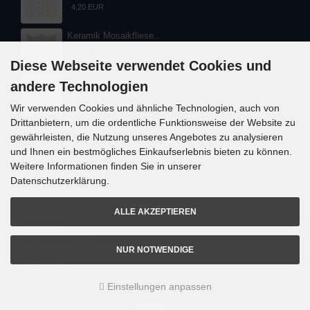
4,20 EUR
Keramik Mosaikfliese...
7,40 EUR
Diese Webseite verwendet Cookies und
Keramik Mosaikfliese...
andere Technologien
6,30 EUR
Wir verwenden Cookies und ähnliche Technologien, auch von
Drittanbietern, um die ordentliche Funktionsweise der Website zu
gewährleisten, die Nutzung unseres Angebotes zu analysieren
und Ihnen ein bestmögliches Einkaufserlebnis bieten zu können.
Weitere Informationen finden Sie in unserer
Datenschutzerklärung.
Kontakt
ALLE AKZEPTIEREN
Mosani. GmbH
Frank Nitsche
Gundelsheimerstrasse 48
96117 Memmelsdorf / Lichteneiche
NUR NOTWENDIGE
info@mosani.de
Einstellungen anpassen
i
alla eCommerce Shopsoftware © 2006 -2026