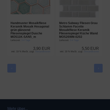
Handmuster Mosaikfliese
Metro Subway Fliesen Grau
K
Keramik Mosaik Hexagonal
Schlamm Facette
M
grün glänzend
Mosaikfliese Keramik
K
Fliesenspiegel Dusche
Fliesenspiegel Küche Wand
M
MOS11K-SAN5_m
MOS26WM-0202
Li
Lieferzeit:
3-4 Tage
Lieferzeit:
3-4 Tage
3,90 EUR
5,50 EUR
inkl. 19 % MwSt. zzgl.
Versandkosten
inkl. 19 % MwSt. zzgl.
Versandkosten
i
‹
›
Mehr über...