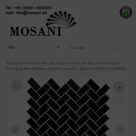
Startseite
»
Keramik Mosaik Fliesen
»
Keramik Mosaik Fischgrät
»
Fischgrät Mosaikfliese Keramik schwarz glänzend MOS24-CHB6BG