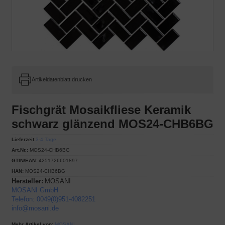
Artikeldatenblatt drucken
Fischgrät Mosaikfliese Keramik
schwarz glänzend MOS24-CHB6BG
Lieferzeit
3-4 Tage
Art.Nr.:
MOS24-CHB6BG
GTIN/EAN:
4251726601897
HAN:
MOS24-CHB6BG
Hersteller:
MOSANI
MOSANI GmbH
Telefon: 0049(0)951-4082251
info@mosani.de
Mehr Artikel von:
MOSANI