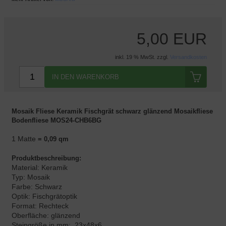
5,00 EUR
inkl. 19 % MwSt. zzgl.
Versandkosten
IN DEN WARENKORB
Mosaik Fliese Keramik Fischgrät schwarz glänzend Mosaikfliese
Bodenfliese MOS24-CHB6BG
1 Matte
= 0,09 qm
Produktbeschreibung:
Material: Keramik
Typ: Mosaik
Farbe: Schwarz
Optik: Fischgrätoptik
Format: Rechteck
Oberfläche: glänzend
Steingröße in mm:
23x48x6