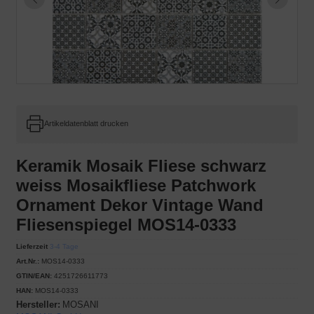
Artikeldatenblatt drucken
Keramik Mosaik Fliese schwarz
weiss Mosaikfliese Patchwork
Ornament Dekor Vintage Wand
Fliesenspiegel MOS14-0333
Lieferzeit
3-4 Tage
Art.Nr.:
MOS14-0333
GTIN/EAN:
4251726611773
HAN:
MOS14-0333
Hersteller:
MOSANI