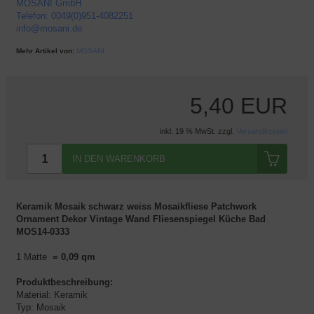
MOSANI GmbH
Telefon: 0049(0)951-4082251
info@mosani.de
Mehr Artikel von:
MOSANI
5,40 EUR
inkl. 19 % MwSt. zzgl.
Versandkosten
IN DEN WARENKORB
Keramik Mosaik schwarz weiss Mosaikfliese Patchwork
Ornament Dekor Vintage Wand Fliesenspiegel Küche Bad
MOS14-0333
1 Matte
= 0,09 qm
Produktbeschreibung:
Material: Keramik
Typ: Mosaik