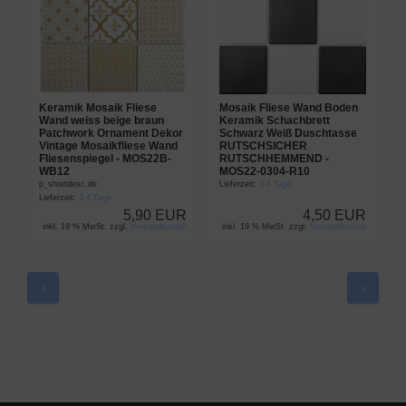
Keramik Mosaik Fliese
Mosaik Fliese Wand Boden
K
Wand weiss beige braun
Keramik Schachbrett
F
Patchwork Ornament Dekor
Schwarz Weiß Duschtasse
s
Vintage Mosaikfliese Wand
RUTSCHSICHER
M
Fliesenspiegel - MOS22B-
RUTSCHHEMMEND -
L
WB12
MOS22-0304-R10
p_shortdesc.de
Lieferzeit:
3-4 Tage
Lieferzeit:
3-4 Tage
5,90 EUR
4,50 EUR
inkl. 19 % MwSt. zzgl.
Versandkosten
inkl. 19 % MwSt. zzgl.
Versandkosten
‹
›