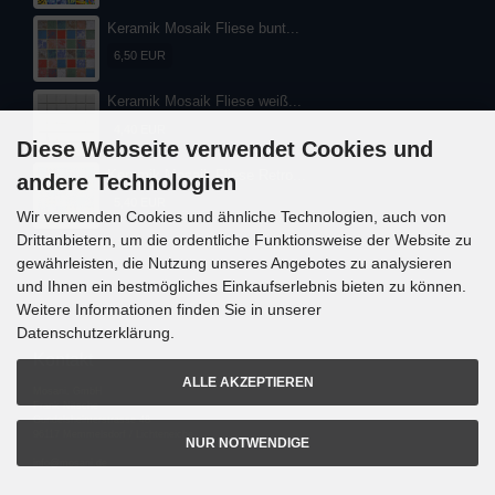
Keramik Mosaik Fliese bunt...
6,50 EUR
Keramik Mosaik Fliese weiß...
4,40 EUR
Diese Webseite verwendet Cookies und
Keramik Mosaik Fliese Retro...
andere Technologien
5,40 EUR
Wir verwenden Cookies und ähnliche Technologien, auch von
Drittanbietern, um die ordentliche Funktionsweise der Website zu
gewährleisten, die Nutzung unseres Angebotes zu analysieren
und Ihnen ein bestmögliches Einkaufserlebnis bieten zu können.
Weitere Informationen finden Sie in unserer
Datenschutzerklärung.
Kontakt
ALLE AKZEPTIEREN
Mosani. GmbH
Frank Nitsche
Gundelsheimerstrasse 48
96117 Memmelsdorf / Lichteneiche
NUR NOTWENDIGE
info@mosani.de