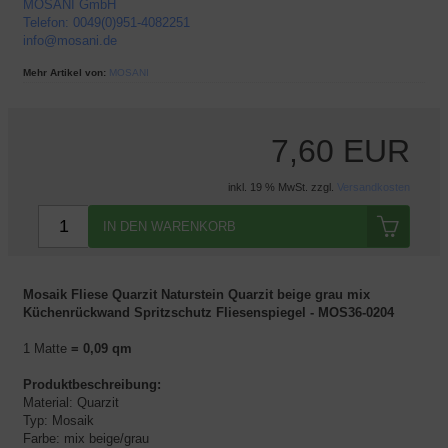
MOSANI GmbH
Telefon: 0049(0)951-4082251
info@mosani.de
Mehr Artikel von:
MOSANI
7,60 EUR
inkl. 19 % MwSt. zzgl.
Versandkosten
IN DEN WARENKORB
Mosaik Fliese Quarzit Naturstein Quarzit beige grau mix
Küchenrückwand Spritzschutz Fliesenspiegel - MOS36-0204
1 Matte
= 0,09 qm
Produktbeschreibung:
Material: Quarzit
Typ: Mosaik
Farbe: mix beige/grau