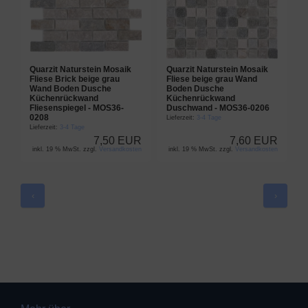
Quarzit Naturstein Mosaik
Quarzit Naturstein Mosaik
M
Fliese Brick beige grau
Fliese beige grau Wand
B
Wand Boden Dusche
Boden Dusche
M
Küchenrückwand
Küchenrückwand
L
Fliesenspiegel - MOS36-
Duschwand - MOS36-0206
0208
Lieferzeit:
3-4 Tage
Lieferzeit:
3-4 Tage
7,50 EUR
7,60 EUR
inkl. 19 % MwSt. zzgl.
Versandkosten
inkl. 19 % MwSt. zzgl.
Versandkosten
‹
›