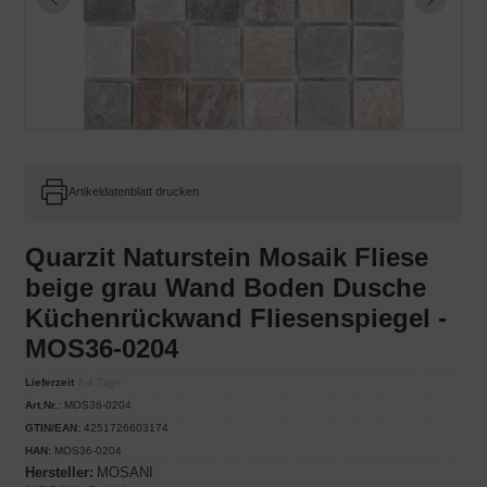
Artikeldatenblatt drucken
Quarzit Naturstein Mosaik Fliese
beige grau Wand Boden Dusche
Küchenrückwand Fliesenspiegel -
MOS36-0204
Lieferzeit
3-4 Tage
Art.Nr.:
MOS36-0204
GTIN/EAN:
4251726603174
HAN:
MOS36-0204
Hersteller:
MOSANI